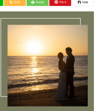
RSS
feedly
Pin it
note