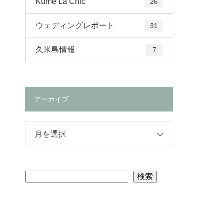
Kume La Chic
26
ウェディングレポート
31
久米島情報
7
アーカイブ
月を選択
検索