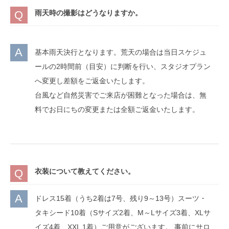
雨天時の撮影はどうなりますか。
基本雨天決行となります。荒天の場合は当日スケジュ
ールの2時間前（目安）に判断を行い、スタジオプラン
へ変更し差額をご返金いたします。
台風など自然災害でご来店が困難となった場合は、無
料でお日にちの変更または全額ご返金いたします。
衣装について教えてください。
ドレス15着（うち2着は7号、残り9～13号）スーツ・
タキシード10着（Sサイズ2着、M～Lサイズ3着、XLサ
イズ4着、XXL 1着）ご用意がございます。 事前にサロ