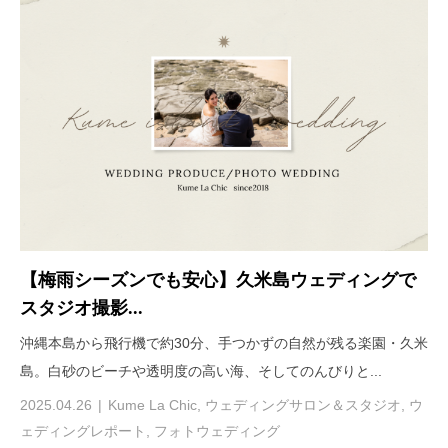
【梅雨シーズンでも安心】久米島ウェディングで
スタジオ撮影...
沖縄本島から飛行機で約30分、手つかずの自然が残る楽園・久米
島。白砂のビーチや透明度の高い海、そしてのんびりと...
2025.04.26
Kume La Chic
,
ウェディングサロン＆スタジオ
,
ウ
ェディングレポート
,
フォトウェディング