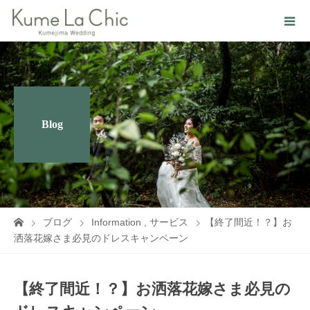
Blog
ブログ
Information
,
サービス
【終了間近！？】お
洒落花嫁さま必見のドレスキャンペーン
【終了間近！？】お洒落花嫁さま必見の