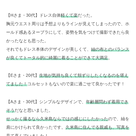
【Hさま・30代】ドレス自体
軽くて楽
だった。
胸元ウエスト周りは予想よりもラインが見えてしまったので、ホ
ールド感あるヌーブラにして、姿勢を気をつけて撮影できたら良
かったなとも思った。
それでもドレス本体のデザインが美しくて、
紬の布とのバランス
が良くてトータル的に綺麗に着ることができて大満足
。
【Eさま・20代】
生地が気持ち良くて頬ずりしたくなるのを堪え
てました！
コルセットもないので楽に過ごせて良かったです！
【Aさま・30代】シンプルなデザインで、
年齢層問わず着用でき
そう
だなと思いました。
せっかく撮るなら久米島ならではの感じにしたかった
ので、紬を
肩にかけられて良かったです。
久米島に住んでる親戚も、写真を
見て喜んでいました！