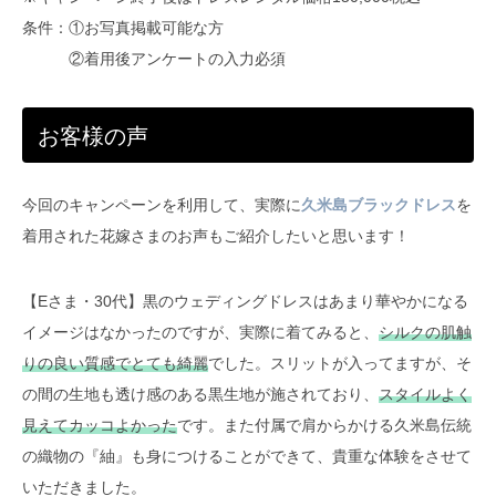
条件：①お写真掲載可能な方
②着用後アンケートの入力必須
お客様の声
今回のキャンペーンを利用して、実際に
久米島ブラックドレス
を
着用された花嫁さまのお声もご紹介したいと思います！
【Eさま・30代】黒のウェディングドレスはあまり華やかになる
イメージはなかったのですが、実際に着てみると、
シルクの肌触
りの良い質感でとても綺麗
でした。スリットが入ってますが、そ
の間の生地も透け感のある黒生地が施されており、
スタイルよく
見えてカッコよかった
です。また付属で肩からかける久米島伝統
の織物の『紬』も身につけることができて、貴重な体験をさせて
いただきました。